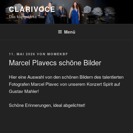
Zum
CLARIVOCE
Inhalt
Das klangstarke Trio
springen
Menü
VERÖFFENTLICHT
11. MAI 2026
VON
MOMEKBF
AM
Marcel Plavecs schöne Bilder
Hier eine Auswahl von den schönen Bildern des talentierten
Fotografen Marcel Plavec von unserem Konzert Spirit auf
Gustav Mahler!
Schöne Erinnerungen, ideal abgelichtet!
CLA
Bau
Man